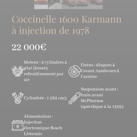
Coccinelle 1600 Karmann
à injection de 1978
22 000€
Moteur : 4 cylindres à
Freins : disques à
plat (boxer),
l’avant, tambours à
refroidissement par
l’arrière
air
Suspension avant :
train avant
Cylindrée : 1 584 cm3
McPherson
(spécifique à la 1303)
Alimentation :
Injection
électronique Bosch
LJetronic