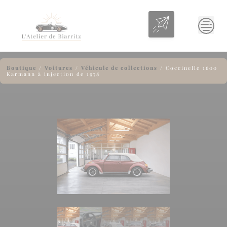
Skip
to
content
Boutique
/
Voitures
/
Véhicule de collections
/
Coccinelle 1600
Karmann à injection de 1978