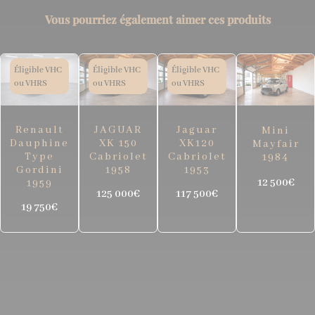
Vous pourriez également aimer ces produits
Éligible VHC
Éligible VHC
Éligible VHC
ou VHRS
ou VHRS
ou VHRS
Renault
JAGUAR
Jaguar
Mini
Dauphine
XK 150
XK120
Mayfair
Type
Cabriolet
Cabriolet
1984
Gordini
1958
1953
12 500€
1959
125 000€
117 500€
19 750€