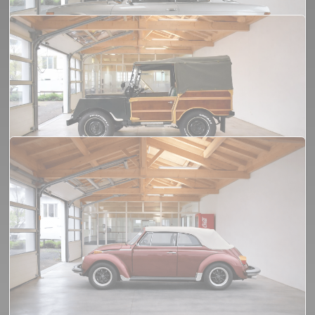
Mini Mayfair 1984
12 500€
Mercedes-Benz 350 SLC 1979
19 900€
Land Rover série 1 Minerva type
woody
29 500€