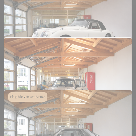
Jaguar XK120 Cabriolet 1953
117 500€
JAGUAR XK 150 Cabriolet 1958
Éligible VHC ou VHRS
125 000€