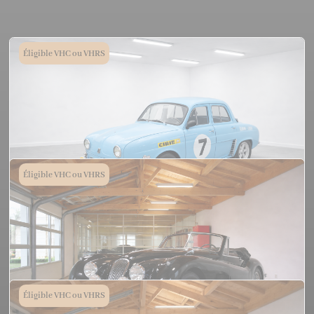
Éligible VHC ou VHRS
Éligible VHC ou VHRS
Renault Dauphine Type Gordini
1959
Éligible VHC ou VHRS
19 750€