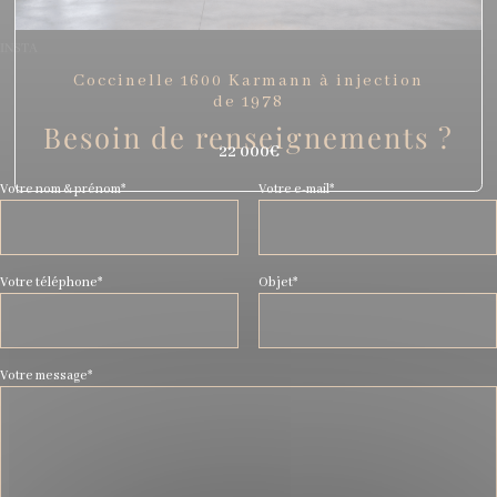
INSTA
Coccinelle 1600 Karmann à injection
de 1978
Besoin de renseignements ?
22 000€
Votre nom & prénom*
Votre e-mail*
Votre téléphone*
Objet*
Votre message*