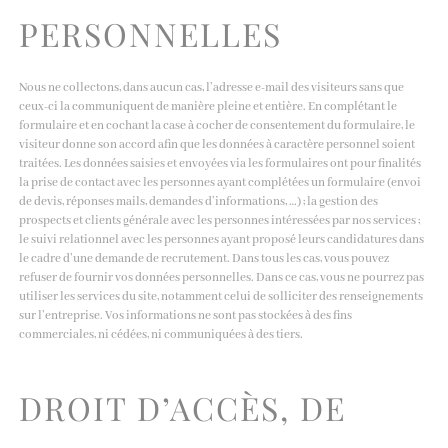
PERSONNELLES
Nous ne collectons, dans aucun cas, l’adresse e-mail des visiteurs sans que
ceux-ci la communiquent de manière pleine et entière. En complétant le
formulaire et en cochant la case à cocher de consentement du formulaire, le
visiteur donne son accord afin que les données à caractère personnel soient
traitées. Les données saisies et envoyées via les formulaires ont pour finalités
la prise de contact avec les personnes ayant complétées un formulaire (envoi
de devis, réponses mails, demandes d’informations, …) ; la gestion des
prospects et clients générale avec les personnes intéressées par nos services ;
le suivi relationnel avec les personnes ayant proposé leurs candidatures dans
le cadre d’une demande de recrutement. Dans tous les cas, vous pouvez
refuser de fournir vos données personnelles. Dans ce cas, vous ne pourrez pas
utiliser les services du site, notamment celui de solliciter des renseignements
sur l’entreprise. Vos informations ne sont pas stockées à des fins
commerciales, ni cédées, ni communiquées à des tiers.
DROIT D’ACCÈS, DE