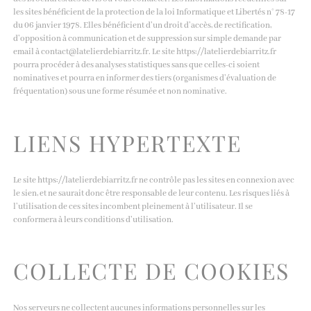
les sites bénéficient de la protection de la loi Informatique et Libertés n° 78-17
du 06 janvier 1978. Elles bénéficient d’un droit d’accès, de rectification,
d’opposition à communication et de suppression sur simple demande par
email à contact@latelierdebiarritz.fr. Le site https://latelierdebiarritz.fr
pourra procéder à des analyses statistiques sans que celles-ci soient
nominatives et pourra en informer des tiers (organismes d’évaluation de
fréquentation) sous une forme résumée et non nominative.
LIENS HYPERTEXTE
Le site https://latelierdebiarritz.fr ne contrôle pas les sites en connexion avec
le sien, et ne saurait donc être responsable de leur contenu. Les risques liés à
l’utilisation de ces sites incombent pleinement à l’utilisateur. Il se
conformera à leurs conditions d’utilisation.
COLLECTE DE COOKIES
Nos serveurs ne collectent aucunes informations personnelles sur les